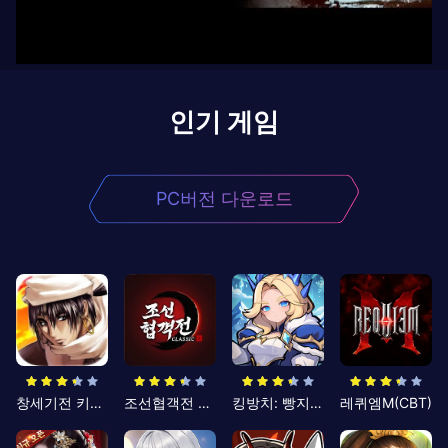
인기 게임
PC버전 다운로드
창세기전 키우기
조선협객전 클래식
킹방치: 빵지의 제왕
레퀴엠M(CBT)