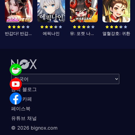
반갑다! 반갑삼국지
에픽나인
뮤: 포켓 나이츠
열혈강호: 귀환
공식 블로그
공식 카페
페이스북
유튜브 채널
©
2026
bignox.com