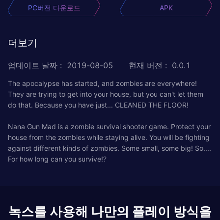
PC버전 다운로드
APK
더보기
업데이트 날짜
:
2019-08-05
현재 버전
:
0.0.1
The apocalypse has started, and zombies are everywhere!
They are trying to get into your house, but you can't let them
do that. Because you have just... CLEANED THE FLOOR!
Nana Gun Mad is a zombie survival shooter game. Protect your
house from the zombies while staying alive. You will be fighting
against different kinds of zombies. Some small, some big! So....
For how long can you survive!?
녹스를 사용해 나만의 플레이 방식을