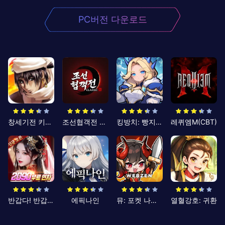
PC버전 다운로드
창세기전 키우기
조선협객전 클래식
킹방치: 빵지의 제왕
레퀴엠M(CBT)
반갑다! 반갑삼국지
에픽나인
뮤: 포켓 나이츠
열혈강호: 귀환