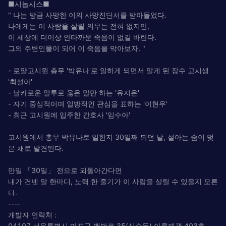
■시놉시스■
" 나는 방금 사망한 이의 사망진단서를 받아들었다.
나에게는 이 사람을 살릴 의무는 전혀 없지만,
이 세상에 더이상 안타까운 죽음이 없길 바란다.
그의 주변인물이 되어 이 죽음을 막아보자. "
- 로얄고시원 총무 '박유나'로 일하게 되면서 알게 된 장수 고시생
'최설아'
- 날카로운 말투로 옳은 말만 하는 '유지은'
- 자기 중심적이며 일방적인 관심을 표하는 '이현우'
- 최근 고시원에 입주한 간호사 '임수아'
고시원에서 총무 박유나로 일한지 30일째 되던 날, 설아는 숨이 멎
은 채로 발견된다.
만일 「30일」 전으로 되돌아간다면
내가 건넨 말 한마디, 노력 한 줄기가 이 사람을 살릴 수 있을지 모른
다.
----
개발자 연락처 :
04107 서울특별시 마포구 백범로 35(신수동) 아루페관 403호