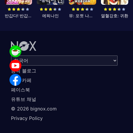
반갑다! 반갑삼국지
에픽나인
뮤: 포켓 나이츠
열혈강호: 귀환
공식 블로그
공식 카페
페이스북
유튜브 채널
©
2026
bignox.com
Privacy Policy