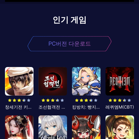
인기 게임
PC버전 다운로드
창세기전 키우기
조선협객전 클래식
킹방치: 빵지의 제왕
레퀴엠M(CBT)