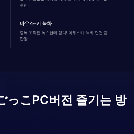
수템!
마우스-키 녹화
중복 조작은 녹스한테 맡겨! 마우스키-녹화 던전 끝
판왕!
ごっこ
PC버전 즐기는 방