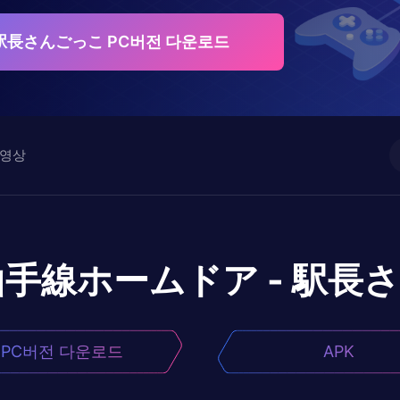
駅長さんごっこ PC버전 다운로드
영상
山手線ホームドア - 駅長
PC버전 다운로드
APK