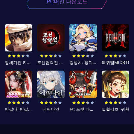
PC버전 다운로드
창세기전 키우기
조선협객전 클래식
킹방치: 빵지의 제왕
레퀴엠M(CBT)
반갑다! 반갑삼국지
에픽나인
뮤: 포켓 나이츠
열혈강호: 귀환