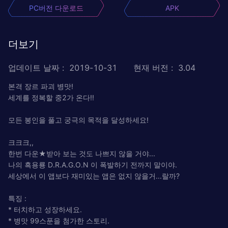
PC버전 다운로드
APK
더보기
업데이트 날짜
:
2019-10-31
현재 버전
:
3.04
본격 장르 파괴 병맛!
세계를 정복할 중2가 온다!!
모든 봉인을 풀고 궁극의 목적을 달성하세요!
크크크,,
한번 다운★받아 보는 것도 나쁘지 않을 거야...
나의 흑용룡 D.R.A.G.O.N 이 폭발하기 전까지 말이야.
세상에서 이 앱보다 재미있는 앱은 없지 않을거...랄까?
특징 :
* 터치하고 성장하세요.
* 병맛 99스푼을 첨가한 스토리.