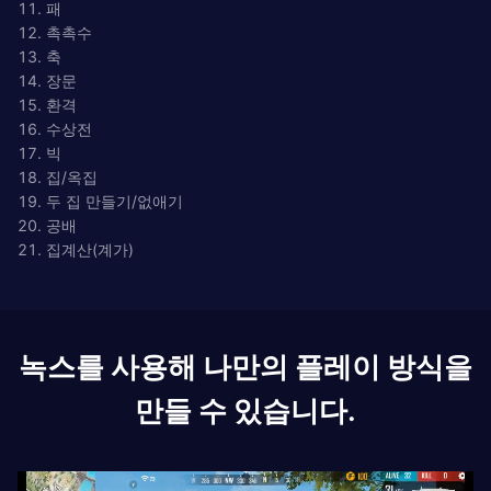
11. 패
12. 촉촉수
13. 축
14. 장문
15. 환격
16. 수상전
17. 빅
18. 집/옥집
19. 두 집 만들기/없애기
20. 공배
21. 집계산(계가)
녹스를 사용해 나만의 플레이 방식을
만들 수 있습니다.