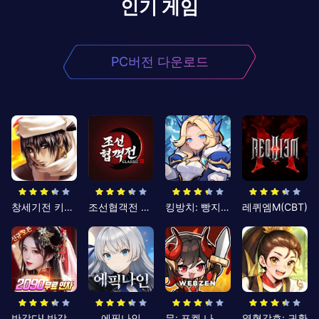
인기 게임
PC버전 다운로드
창세기전 키우기
조선협객전 클래식
킹방치: 빵지의 제왕
레퀴엠M(CBT)
반갑다! 반갑삼국지
에픽나인
뮤: 포켓 나이츠
열혈강호: 귀환