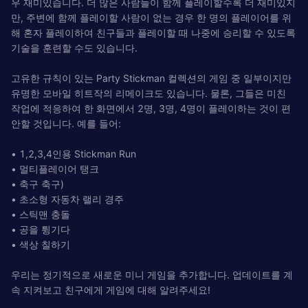
우 재미있습니다. 더 많은 사람들이 함께 플레이할수록 더 재미있지
만, 주변에 함께 플레이할 사람이 없는 경우 한 명의 플레이어를 위
해 혼자 플레이하여 친구들과 플레이할 때 나중에 승리할 수 있도록
기술을 훈련할 수도 있습니다.
고유한 규칙이 있는 Party Stickman 컬렉션의 게임 중 일부이지만
유명한 모바일 히트작의 리메이크도 있습니다. 물론, 그들은 미친
작업에 적응하여 한 화면에서 2명, 3명, 4명이 플레이하는 것이 편
안할 것입니다. 예를 들어:
• 1,2,3,4인용 Stickman Run
• 멀티플레이어 탱크
• 축구 축구)
• 초소형 자동차 랠리 경주
• 스틱맨 충돌
• 공을 튕기다
• 색상 칠하기
우리는 정기적으로 새로운 미니 게임을 추가합니다. 업데이트를 계
속 지켜보고 친구에게 게임에 대해 알려주세요!