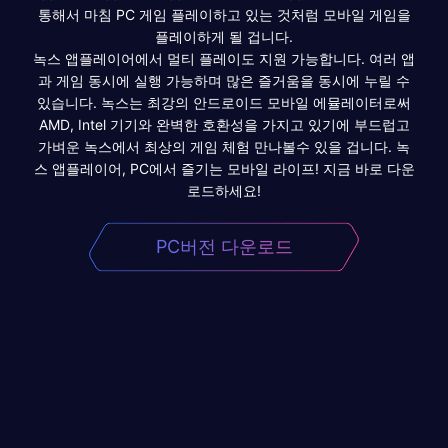
통해서 마침 PC 게임 플레이하고 있는 것처럼 모바일 게임을
플레이하게 될 겁니다.
녹스 앱플레이어에서 멀티 플레이도 지원 가능합니다. 여러 앱
과 게임 동시에 실행 가능하며 많은 즐거움을 동시에 누릴 수
있습니다. 녹스는 최강의 안드로이드 모바일 에뮬레이터로써
AMD, Intel 기기와 완벽한 호환성을 가지고 있기에 부드럽고
가벼운 녹스에서 최상의 게임 체험 만나볼수 있을 겁니다. 녹
스 앱플레이어, PC에서 즐기는 모바일 라이프! 지금 바로 다운
로드하세요!
PC버전 다운로드