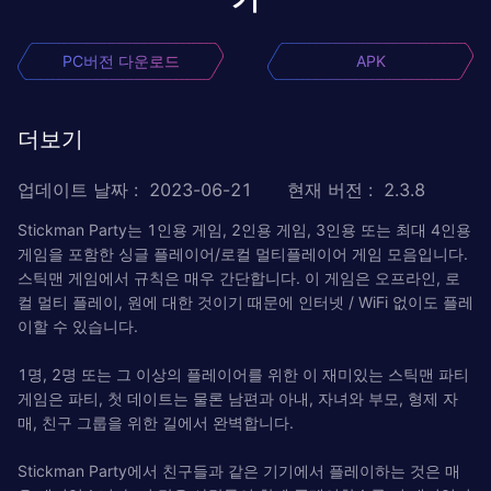
PC버전 다운로드
APK
더보기
업데이트 날짜
:
2023-06-21
현재 버전
:
2.3.8
Stickman Party는 1인용 게임, 2인용 게임, 3인용 또는 최대 4인용
게임을 포함한 싱글 플레이어/로컬 멀티플레이어 게임 모음입니다.
스틱맨 게임에서 규칙은 매우 간단합니다. 이 게임은 오프라인, 로
컬 멀티 플레이, 원에 대한 것이기 때문에 인터넷 / WiFi 없이도 플레
이할 수 있습니다.
1명, 2명 또는 그 이상의 플레이어를 위한 이 재미있는 스틱맨 파티
게임은 파티, 첫 데이트는 물론 남편과 아내, 자녀와 부모, 형제 자
매, 친구 그룹을 위한 길에서 완벽합니다.
Stickman Party에서 친구들과 같은 기기에서 플레이하는 것은 매