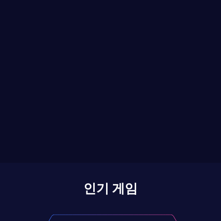
인기 게임