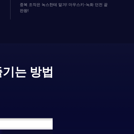
중복 조작은 녹스한테 맡겨! 마우스키-녹화 던전 끝
판왕!
즐기는 방법