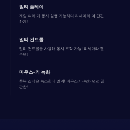
멀티 플레이
게임 여러 개 동시 실행 가능하며 리세마라 더 간편
하게!
멀티 컨트롤
멀티 컨트롤을 사용해 동시 조작 가능! 리세마라 필
수템!
마우스-키 녹화
중복 조작은 녹스한테 맡겨! 마우스키-녹화 던전 끝
판왕!