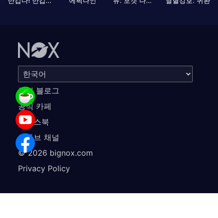
반갑다! 반갑삼국지
에픽나인
뮤: 포켓 나이츠
열혈강호: 귀환
공식 블로그
공식 카페
페이스북
유튜브 채널
©
2026
bignox.com
Privacy Policy