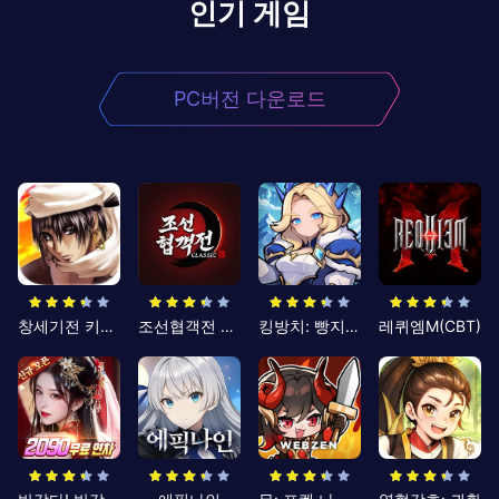
인기 게임
PC버전 다운로드
창세기전 키우기
조선협객전 클래식
킹방치: 빵지의 제왕
레퀴엠M(CBT)