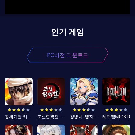
인기 게임
PC버전 다운로드
창세기전 키우기
조선협객전 클래식
킹방치: 빵지의 제왕
레퀴엠M(CBT)