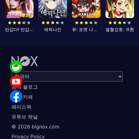
반갑다! 반갑삼국지
에픽나인
뮤: 포켓 나이츠
열혈강호: 귀환
공식 블로그
공식 카페
페이스북
유튜브 채널
©
2026
bignox.com
Privacy Policy