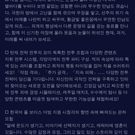
별바다를 누비다 보면 끝없는 모험뿐 아니라 무수한 만남도 겪습니
다. 극한의 땅에서 고난을 함께 겪으며 우정을 쌓고, 선주의 위기 속
에서 어깨를 나란히 하고 싸우며, 황금빛 좋은꿈에서 우연한 만남도
갖게 되죠…… 외계의 행성에서 다른 운명의 길을 걷는 동료를 만나
고, 함께 이 신기한 여정에 올라 웃음과 눈물이 뒤섞인 현재, 과거,
미래를 써 내려가 보세요.
□ 턴제 전략 전투의 묘미 독특한 전투 조합과 다양한 콘텐츠
지휘 전투 시스템, 각양각색의 전투 파티 구성. 적의 속성에 따라 특
색 있는 파티를 조합하고 최적의 행동 타이밍을 잡아 적을 쓰러트리
세요! 「약점 격파」 「추가 공격」 「지속 피해」…… 다양한 전투
전략이 당신을 기다립니다. 자신만의 극적인 전략을 구축하고 잇따
라 찾아오는 새로운 도전을 맞이해보세요. 긴장감 넘치고 짜깃한 턴
제 전투 외에 경영 시뮬레이션, 캐주얼 매치3, 수수께끼 탐사 등 다
양한 콘텐츠를 마음껏 탐색하고 무한한 가능성을 체험하세요!
□ 한국어 풀 보이스 더빙 지원 시청각의 향연 속에 빠져드는 은하
모험
"말에 온도가 생기고, 이야기에 선택지가 생기고, 캐릭터에 영혼이
깃듭니다. 수많은 감정과 표정, 그리고 밀도 있는 스토리와 깊이 있