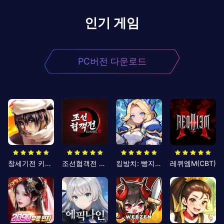
인기 게임
PC버전 다운로드
창세기전 키우기
조선협객전 클래식
킹방치: 빵지의 제왕
레퀴엠M(CBT)