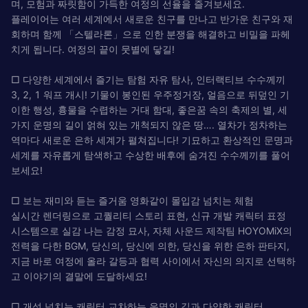
며, 모험과 짜릿함이 가득한 여정의 선율을 즐겨보세요.
플레이어는 여러 세계에서 새로운 친구를 만나고 반가운 친구와 재
회하며 함께 「스텔라론」으로 인한 분쟁을 해결하고 비밀을 파헤
치게 됩니다. 여정의 끝이 뭇별에 닿길!
□ 다양한 세계에서 즐기는 탐험 자유 탐사, 인터랙티브 수수께끼
3, 2, 1 워프 개시! 기물이 봉인된 우주정거장, 얼음으로 뒤덮인 기
이한 행성, 흉물을 수렵하는 거대 함대, 좋은꿈 속의 축제의 별, 세
가지 운명의 길이 얽혀 있는 개척되지 않은 땅…. 열차가 정차하는
역마다 새로운 은하 세계가 펼쳐집니다! 기묘하고 환상적인 문명과
세계를 자유롭게 탐색하고 수상한 배후에 숨겨진 수수께끼를 풀어
보세요!
□ 보는 재미와 듣는 즐거움 영화같이 몰입감 넘치는 체험
실시간 렌더링으로 고퀄리티 스토리 표현, 신규 개발 캐릭터 표정
시스템으로 실감 나는 감정 묘사, 자체 사운드 제작팀 HOYOMiX의
전력을 다한 BGM, 당신의, 당신에 의한, 당신을 위한 은하 판타지,
지금 바로 여정에 올라 갈등과 협력 사이에서 자신의 의지로 선택하
고 이야기의 결말에 도달하세요!
□ 개성 넘치는 캐릭터 교차하는 운명의 길과 다양한 캐릭터