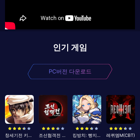
인기 게임
PC버전 다운로드
창세기전 키우기
조선협객전 클래식
킹방치: 빵지의 제왕
레퀴엠M(CBT)