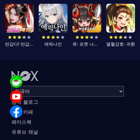
반갑다! 반갑삼국지
에픽나인
뮤: 포켓 나이츠
열혈강호: 귀환
공식 블로그
공식 카페
페이스북
유튜브 채널