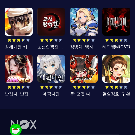
창세기전 키우기
조선협객전 클래식
킹방치: 빵지의 제왕
레퀴엠M(CBT)
반갑다! 반갑삼국지
에픽나인
뮤: 포켓 나이츠
열혈강호: 귀환