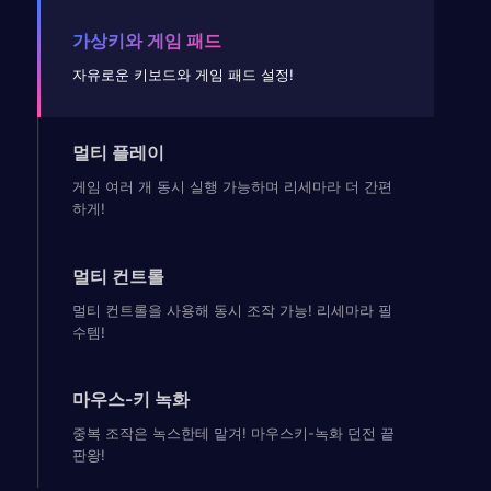
가상키와 게임 패드
자유로운 키보드와 게임 패드 설정!
멀티 플레이
게임 여러 개 동시 실행 가능하며 리세마라 더 간편
하게!
멀티 컨트롤
멀티 컨트롤을 사용해 동시 조작 가능! 리세마라 필
수템!
마우스-키 녹화
중복 조작은 녹스한테 맡겨! 마우스키-녹화 던전 끝
판왕!