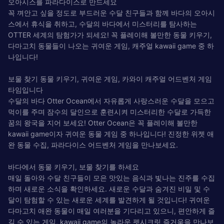
오아시스를 파라다이스로 만드세요
꼭 껴안고 싶을 정도로 부드러운 수달 친구들과 함께 바다의 오아시
스에서 휴식을 취하고, 수달의 바다에서 미스터리를 탐사하는
OTTER 세계의 탐험가가 되세요! 꼭 플레이해 볼만한 동물 키우기,
다마고치 동물들이 나오는 귀여운 게임, 캐주얼 kawaii game 중 하
나입니다!
보물 찾기 동물 키우기, 귀여운 게임, 카와이 캐주얼 어드벤처 게임
타임입니다
수달의 바다 Otter Ocean에서 자유롭게 사랑스러운 수달을 모으고
먹이를 주며 잠수의 달인으로 훈련시켜 미스터리한 수달로 가득한
꿈의 왕국을 지어 보세요! Otter Ocean은 꼭 플레이해 볼만한
kawaii game이자 귀여운 동물 게임 중 하나입니다! 진정한 위젯 애
완 동물 수집, 파라다이스 어드벤처 게임을 만나보세요.
바다에서 동물 키우기, 보물 찾기를 하세요
매일 돌아와 수달 친구들이 모은 맛있는 음식과 빛나는 진주를 수집
하며 새로운 소식을 확인하세요. 새로운 수달과 숨겨진 비밀 및 수
달이 탐험할 수 있는 새로운 세계를 발견하게 될 것입니다! 귀여운
다마고치 애완 동물이 매일 여러분을 기다리고 있으니, 편안하게 즐
길 수 있는 게임, kawaii game의 놀라운 펫시크릿 즐거움을 만나보