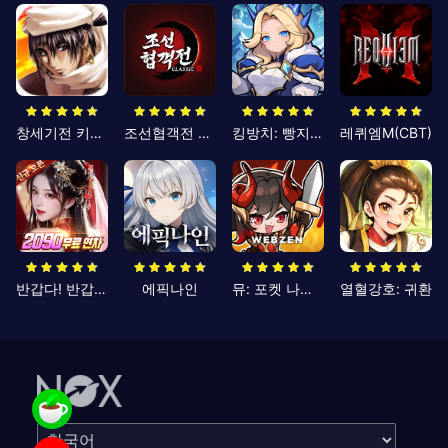
창세기전 키우기
조선협객전 클래식
킹방치: 빵지의 제왕
레퀴엠M(CBT)
반갑다! 반갑삼국지
에픽나인
뮤: 포켓 나이츠
열혈강호: 귀환