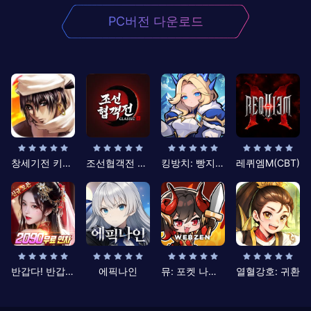
PC버전 다운로드
창세기전 키우기
조선협객전 클래식
킹방치: 빵지의 제왕
레퀴엠M(CBT)
반갑다! 반갑삼국지
에픽나인
뮤: 포켓 나이츠
열혈강호: 귀환