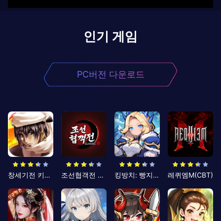
인기 게임
PC버전 다운로드
창세기전 키우기
조선협객전 클래식
킹방치: 빵지의 제왕
레퀴엠M(CBT)