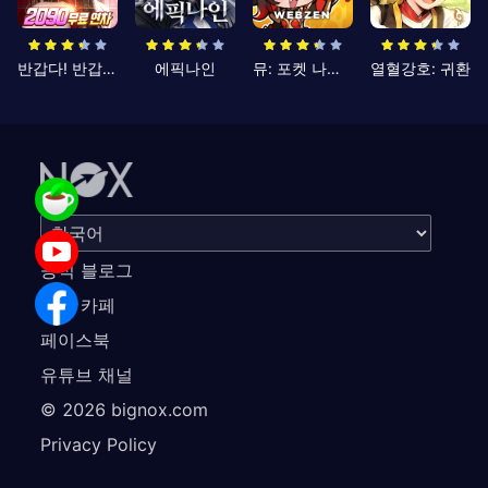
반갑다! 반갑삼국지
에픽나인
뮤: 포켓 나이츠
열혈강호: 귀환
공식 블로그
공식 카페
페이스북
유튜브 채널
©
2026
bignox.com
Privacy Policy