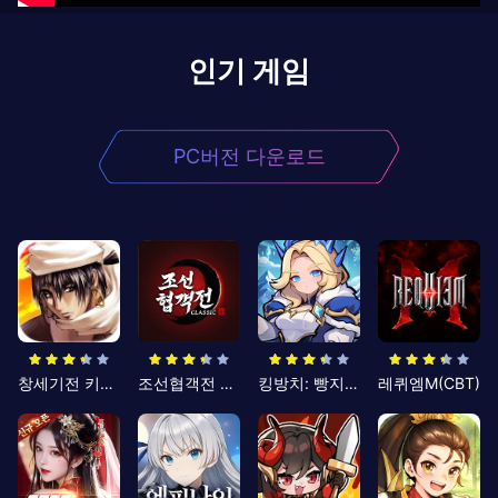
인기 게임
PC버전 다운로드
창세기전 키우기
조선협객전 클래식
킹방치: 빵지의 제왕
레퀴엠M(CBT)