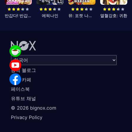
반갑다! 반갑삼국지
에픽나인
뮤: 포켓 나이츠
열혈강호: 귀환
공식 블로그
공식 카페
페이스북
유튜브 채널
©
2026
bignox.com
Privacy Policy