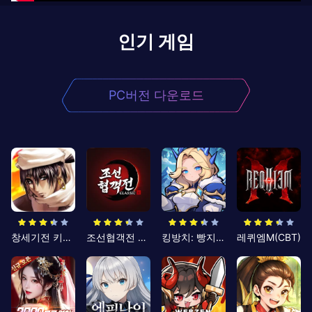
인기 게임
PC버전 다운로드
창세기전 키우기
조선협객전 클래식
킹방치: 빵지의 제왕
레퀴엠M(CBT)