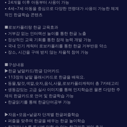
• 24개월 이후 아동부터 사용이 가능
• 4세~7세 아동을 중심으로 다양한 연령대가 사용이 가능한 체계
적인 한글학습 콘텐츠
■로보카폴리랑 한글 교육효과
• 거부감 없는 인터랙션 놀이를 통한 한글 노출
• 정상적인 교육 기회를 통한 잠재 능력 개발 가능
• 국내 인기 캐릭터 로보카폴리를 통한 한글 거부반응 약소
• 장소, 시간을 구애 받지 않는 자율적 참여 가능
■구성내용
▶한글 낱말카드/한글 단어카드
• 113장의 낱말 플래시카드로 한글을 배워요.
• 동물,탈것,색깔,숫자,음식,사물,로보카폴리캐릭터 총 7카테고리
• 생동감있는 고급 실사 이미지를 통해 인지학습은 물론 다양한 주
제의 한글카드로 언어 및 한글학습 가능
• 한글읽기를 통해 한글단어공부 가능
▶자음+모음+낱글자 단계별 한글퍼즐학습
• 퍼즐을 맞추며 한글을 배우는 한글 놀이학습
• 한글파닉스를 동시에 익힐 수 있는 한글퍼즐 게임 추가