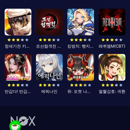
창세기전 키우기
조선협객전 클래식
킹방치: 빵지의 제왕
레퀴엠M(CBT)
반갑다! 반갑삼국지
에픽나인
뮤: 포켓 나이츠
열혈강호: 귀환