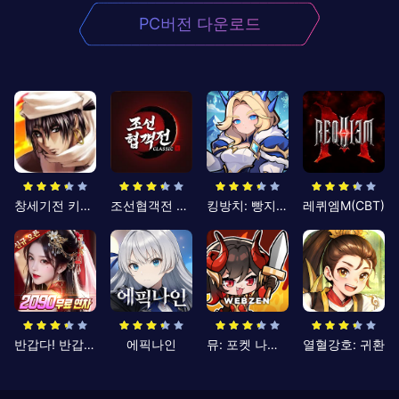
PC버전 다운로드
창세기전 키우기
조선협객전 클래식
킹방치: 빵지의 제왕
레퀴엠M(CBT)
반갑다! 반갑삼국지
에픽나인
뮤: 포켓 나이츠
열혈강호: 귀환