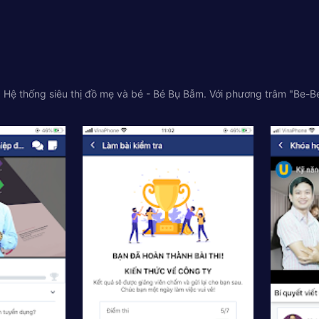
a Hệ thống siêu thị đồ mẹ và bé - Bé Bụ Bẫm. Với phương trâm "Be-B