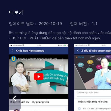
더보기
업데이트 날짜
:
2020-10-19
현재 버전
:
1.1
B-Learning là ứng dụng đào tạo nội bộ dành cho nhân viên củ
- HỌC HỎI - PHÁT TRIỂN" để bản thân tốt hơn mỗi ngày.