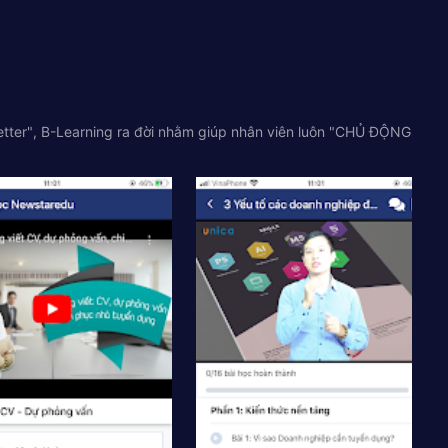
etter", B-Learning ra đời nhằm giúp nhân viên luôn "CHỦ ĐỘNG