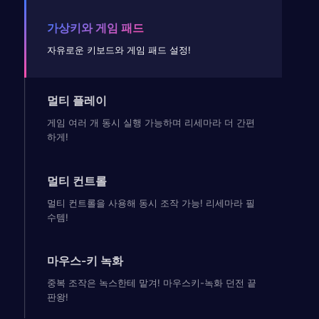
가상키와 게임 패드
자유로운 키보드와 게임 패드 설정!
멀티 플레이
게임 여러 개 동시 실행 가능하며 리세마라 더 간편
하게!
멀티 컨트롤
멀티 컨트롤을 사용해 동시 조작 가능! 리세마라 필
수템!
마우스-키 녹화
중복 조작은 녹스한테 맡겨! 마우스키-녹화 던전 끝
판왕!