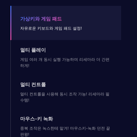
가상키와 게임 패드
자유로운 키보드와 게임 패드 설정!
멀티 플레이
게임 여러 개 동시 실행 가능하며 리세마라 더 간편
하게!
멀티 컨트롤
멀티 컨트롤을 사용해 동시 조작 가능! 리세마라 필
수템!
마우스-키 녹화
중복 조작은 녹스한테 맡겨! 마우스키-녹화 던전 끝
판왕!