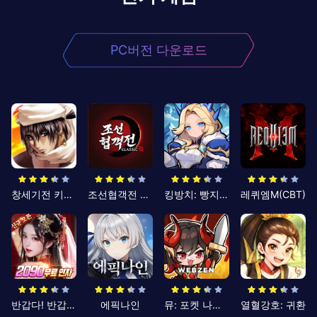
PC버전 다운로드
창세기전 키우기
조선협객전 클래식
킹방치: 빵지의 제왕
레퀴엠M(CBT)
반갑다! 반갑삼국지
에픽나인
뮤: 포켓 나이츠
열혈강호: 귀환