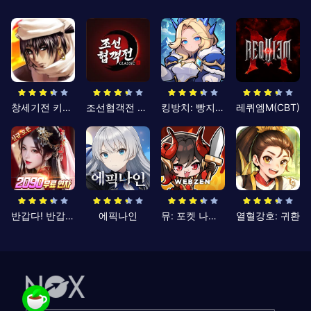
창세기전 키우기
조선협객전 클래식
킹방치: 빵지의 제왕
레퀴엠M(CBT)
반갑다! 반갑삼국지
에픽나인
뮤: 포켓 나이츠
열혈강호: 귀환