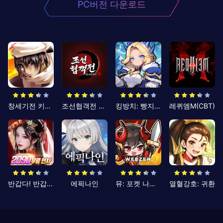
PC버전 다운로드
창세기전 키우기
조선협객전 클래식
킹방치: 빵지의 제왕
레퀴엠M(CBT)
반갑다! 반갑삼국지
에픽나인
뮤: 포켓 나이츠
열혈강호: 귀환