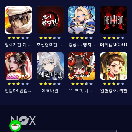
창세기전 키우기
조선협객전 클래식
킹방치: 빵지의 제왕
레퀴엠M(CBT)
반갑다! 반갑삼국지
에픽나인
뮤: 포켓 나이츠
열혈강호: 귀환