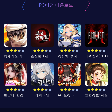
PC버전 다운로드
창세기전 키우기
조선협객전 클래식
킹방치: 빵지의 제왕
레퀴엠M(CBT)
반갑다! 반갑삼국지
에픽나인
뮤: 포켓 나이츠
열혈강호: 귀환