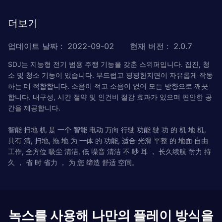
더보기
업데이트 날짜
:
2022-09-02
현재 버전
:
2.0.7
SDJ는 지능형 전기 범용 주행 기능을 갖춘 스위퍼입니다. 집진, 청
소 및 청소 기능이 있습니다. 부드럽고 평평한지면이 자유롭게 작동
하는 데 적합합니다. 소음이 적고 소음이 없어 모든 방향으로 깨끗
합니다. 내구성, 시간 절약 및 인건비 절감 효과가 있으며 편안한 공
간을 제공합니다.
智能 扫地 机 是 一个 智能 电动 万向 行驶 功能 驶 功 的 机 地 机,
具有 清, 扫地, 拖 地 为 一体 的 功能, 适合 光滑 平整 的 地面 自由
工作, 全方位 吸尘 清洁, 低 噪音 清洁 不 吵 耳 ， 长久续航 耐力 持
久 ， 省 时 省力 ， 为 您 缔造 舒适 空间。
녹스를 사용해 나만의 플레이 방식을