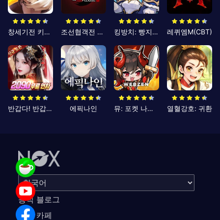
창세기전 키우기
조선협객전 클래식
킹방치: 빵지의 제왕
레퀴엠M(CBT)
반갑다! 반갑삼국지
에픽나인
뮤: 포켓 나이츠
열혈강호: 귀환
공식 블로그
공식 카페