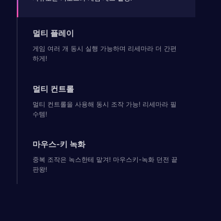
멀티 플레이
게임 여러 개 동시 실행 가능하며 리세마라 더 간편
하게!
멀티 컨트롤
멀티 컨트롤을 사용해 동시 조작 가능! 리세마라 필
수템!
마우스-키 녹화
중복 조작은 녹스한테 맡겨! 마우스키-녹화 던전 끝
판왕!