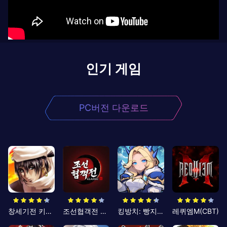
인기 게임
PC버전 다운로드
창세기전 키우기
조선협객전 클래식
킹방치: 빵지의 제왕
레퀴엠M(CBT)