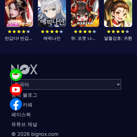
반갑다! 반갑삼국지
에픽나인
뮤: 포켓 나이츠
열혈강호: 귀환
공식 블로그
공식 카페
페이스북
유튜브 채널
©
2026
bignox.com