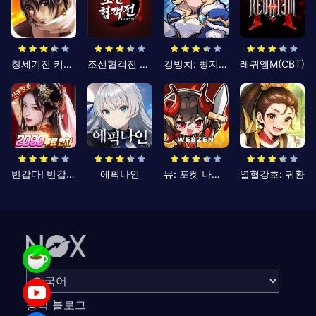
창세기전 키우기
조선협객전 클래식
킹방치: 빵지의 제왕
레퀴엠M(CBT)
반갑다! 반갑삼국지
에픽나인
뮤: 포켓 나이츠
열혈강호: 귀환
공식 블로그