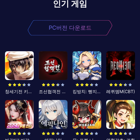
인기 게임
PC버전 다운로드
창세기전 키우기
조선협객전 클래식
킹방치: 빵지의 제왕
레퀴엠M(CBT)