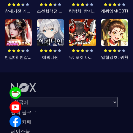
창세기전 키우기
조선협객전 클래식
킹방치: 빵지의 제왕
레퀴엠M(CBT)
반갑다! 반갑삼국지
에픽나인
뮤: 포켓 나이츠
열혈강호: 귀환
공식 블로그
공식 카페
페이스북