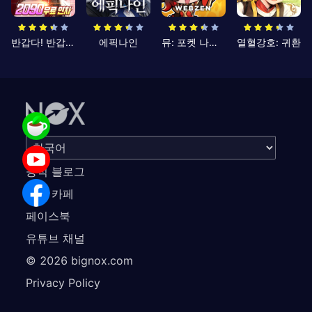
반갑다! 반갑삼국지
에픽나인
뮤: 포켓 나이츠
열혈강호: 귀환
공식 블로그
공식 카페
페이스북
유튜브 채널
©
2026
bignox.com
Privacy Policy