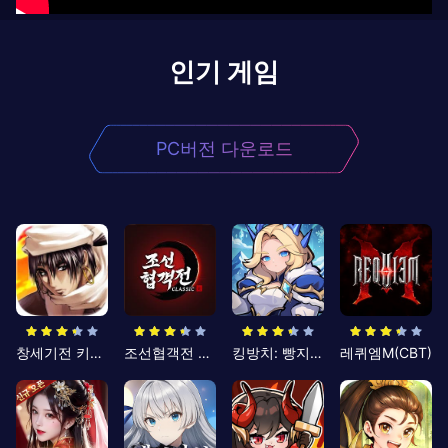
인기 게임
PC버전 다운로드
창세기전 키우기
조선협객전 클래식
킹방치: 빵지의 제왕
레퀴엠M(CBT)