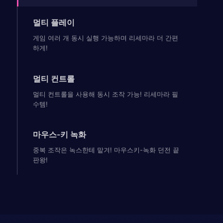
멀티 플레이
게임 여러 개 동시 실행 가능하며 리세마라 더 간편
하게!
멀티 컨트롤
멀티 컨트롤을 사용해 동시 조작 가능! 리세마라 필
수템!
마우스-키 녹화
중복 조작은 녹스한테 맡겨! 마우스키-녹화 던전 끝
판왕!