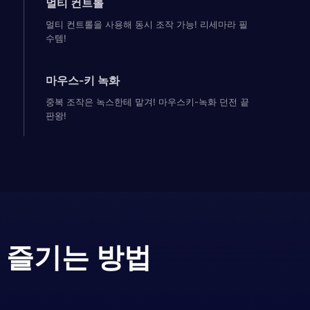
멀티 컨트롤
멀티 컨트롤을 사용해 동시 조작 가능! 리세마라 필
수템!
마우스-키 녹화
중복 조작은 녹스한테 맡겨! 마우스키-녹화 던전 끝
판왕!
 즐기는 방법