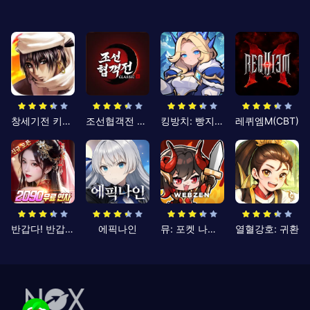
창세기전 키우기
조선협객전 클래식
킹방치: 빵지의 제왕
레퀴엠M(CBT)
반갑다! 반갑삼국지
에픽나인
뮤: 포켓 나이츠
열혈강호: 귀환