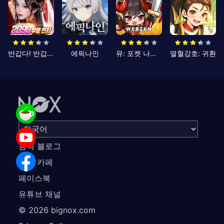
반갑다! 반갑삼국지
에픽나인
뮤: 포켓 나이츠
열혈강호: 귀환
공식 블로그
공식 카페
페이스북
유튜브 채널
©
2026
bignox.com