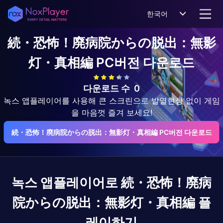
한국어
続・恐怖！廃病院からの脱出：無影
灯・真相編
PC버전 다운로드
다운로드 수
0
녹스 앱플레이어를 사용해 큰 스크린으로 발열현상 없이 게임
을 마음껏 즐겨 보세요!
続・恐怖！廃病院からの脱出：無影灯・真相編 PC버전 다운로드
녹스 앱플레이어로
続・恐怖！廃病
院からの脱出：無影灯・真相編
플
레이하기