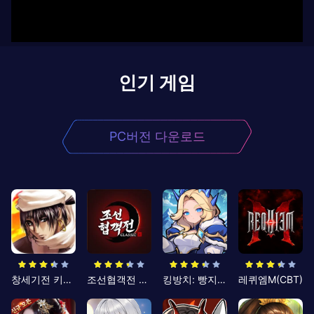
인기 게임
PC버전 다운로드
창세기전 키우기
조선협객전 클래식
킹방치: 빵지의 제왕
레퀴엠M(CBT)