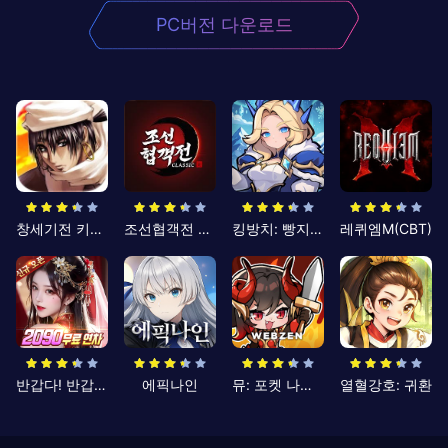
PC버전 다운로드
창세기전 키우기
조선협객전 클래식
킹방치: 빵지의 제왕
레퀴엠M(CBT)
반갑다! 반갑삼국지
에픽나인
뮤: 포켓 나이츠
열혈강호: 귀환