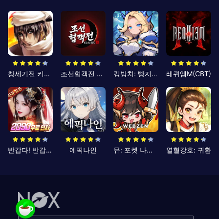
창세기전 키우기
조선협객전 클래식
킹방치: 빵지의 제왕
레퀴엠M(CBT)
반갑다! 반갑삼국지
에픽나인
뮤: 포켓 나이츠
열혈강호: 귀환