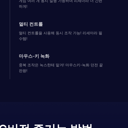
게임 여러 개 동시 실행 가능하며 리세마라 더 간편
하게!
멀티 컨트롤
멀티 컨트롤을 사용해 동시 조작 가능! 리세마라 필
수템!
마우스-키 녹화
중복 조작은 녹스한테 맡겨! 마우스키-녹화 던전 끝
판왕!