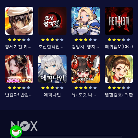
창세기전 키우기
조선협객전 클래식
킹방치: 빵지의 제왕
레퀴엠M(CBT)
반갑다! 반갑삼국지
에픽나인
뮤: 포켓 나이츠
열혈강호: 귀환