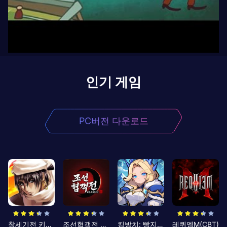
인기 게임
PC버전 다운로드
창세기전 키우기
조선협객전 클래식
킹방치: 빵지의 제왕
레퀴엠M(CBT)