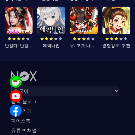
반갑다! 반갑삼국지
에픽나인
뮤: 포켓 나이츠
열혈강호: 귀환
공식 블로그
공식 카페
페이스북
유튜브 채널