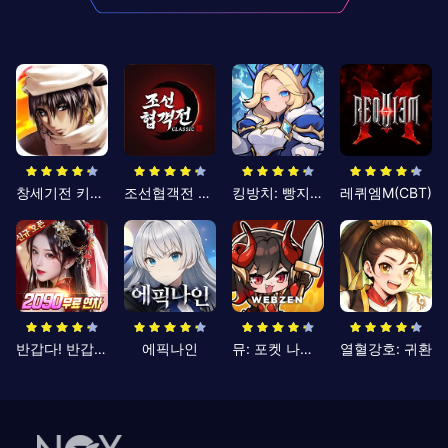
창세기전 키우기
조선협객전 클래식
킹방치: 빵지의 제왕
레퀴엠M(CBT)
반갑다! 반갑삼국지
에픽나인
뮤: 포켓 나이츠
열혈강호: 귀환