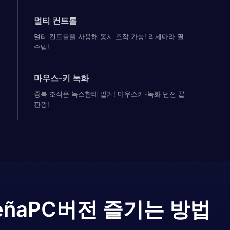
멀티 컨트롤
멀티 컨트롤을 사용해 동시 조작 가능! 리세마라 필
수템!
마우스-키 녹화
중복 조작은 녹스한테 맡겨! 마우스키-녹화 던전 끝
판왕!
eña
PC버전 즐기는 방법