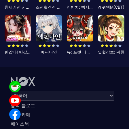
창세기전 키우기
조선협객전 클래식
킹방치: 빵지의 제왕
레퀴엠M(CBT)
반갑다! 반갑삼국지
에픽나인
뮤: 포켓 나이츠
열혈강호: 귀환
공식 블로그
공식 카페
페이스북