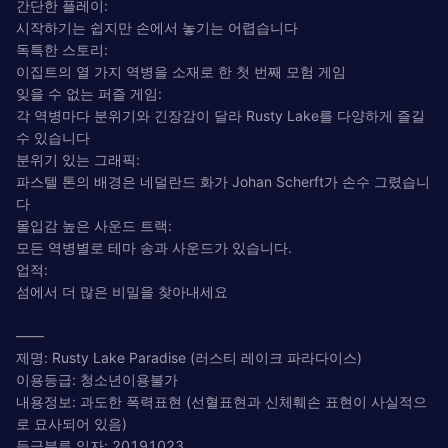
간단한 플레이:
시작하기는 쉽지만 손에서 놓기는 어렵습니다
독특한 스토리:
이집트의 열 가지 역병을 소재로 한 첫 번째 모험 게임
잊을 수 없는 퍼즐 게임:
각 역병마다 분위기와 긴장감이 달라 Rusty Lake를 다양하게 즐길
수 있습니다
분위기 있는 그래픽:
파스텔 톤의 배경은 네덜란드 화가 Johan Scherft가 손수 그렸습니
다
몰입감 높은 사운드 트랙:
모든 역병별로 테마 송과 사운드가 있습니다.
업적:
섬에서 더 많은 비밀을 찾아내세요
——
제명: Rusty Lake Paradise (러스티 레이크 파라다이스)
이용등급: 청소년이용불가
내용정보: 과도한 폭력표현 (선혈표현과 신체훼손 표현이 사실적으
로 묘사되어 있음)
등급분류 일자: 20191023