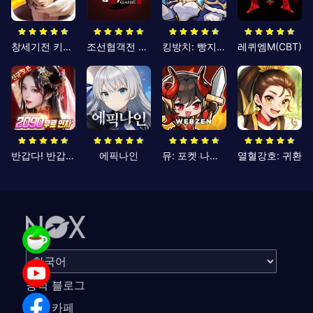
창세기전 키우기
조선협객전 클래식
킹방치: 빵지의 제왕
레퀴엠M(CBT)
반갑다! 반갑삼국지
에픽나인
뮤: 포켓 나이츠
열혈강호: 귀환
공식 블로그
공식 카페